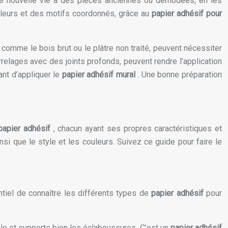
e nouvelle vie à des pièces anciennes ou démodées, en les
uleurs et des motifs coordonnés, grâce au
papier adhésif pour
, comme le bois brut ou le plâtre non traité, peuvent nécessiter
relages avec des joints profonds, peuvent rendre l’application
vant d’appliquer le
papier adhésif mural
. Une bonne préparation
papier adhésif
, chacun ayant ses propres caractéristiques et
insi que le style et les couleurs. Suivez ce guide pour faire le
tiel de connaître les différents types de
papier adhésif
pour
ble et supporte bien les éclaboussures. C’est un
papier adhésif