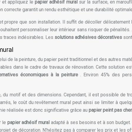
r et appliquez le
papier adhésif mural
sur la surface, en maroufl
on correcte garantit un rendu esthétique et une durabilité optima
t propre que son installation. Il suffit de décoller délicatement
 souhaitent personnaliser leur intérieur sans risquer de pénalit
s traces indésirables. Les
solutions adhésives décoratives
sont
mural
elui de la peinture, du papier peint traditionnel et des autres ma
ables dans le cadre de travaux de rénovation. Cette solution es
ternatives économiques à la peinture
. Environ 45% des perso
té, du motif et des dimensions. Cependant, il est possible de 
rrés, le coût du revêtement mural peut ainsi se limiter à quelq
ie réalisée est donc significative grâce au
papier peint pas che
r le
papier adhésif mural
adapté à ses besoins et à son budget
ojet de décoration. N’hésitez pas à comparer les prix et les offr