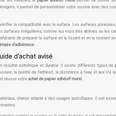
 Sur les meubles, le
papier adhésif mural
permet de donner un
ménagers, il permet de personnaliser votre cuisine avec des co
e vérifier la compatibilité avec la surface. Les surfaces poreuses
es surfaces irrégulières, comme les murs très abîmés ou les car
référable de préparer la surface en la lissant et en la nivelant a
imaire d’adhérence
.
guide d’achat avisé
un résultat esthétique et durable. Il existe différents types de
sseur, la qualité de l’adhésif, la résistance à l’eau et aux UV, a
et réussir votre
achat de papier adhésif mural
.
atériaux, chacun adapté à des usages spécifiques. Il est essen
ntraintes.
s humides comme la cuisine ou la salle de bains. Il est imperméa