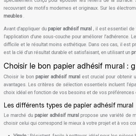
spécialement conçu pour épouser les reliefs de la surface.
recouvrant de motifs modernes et originaux. Sur les électro
meubles
.
Avant d’appliquer du
papier adhésif mural
, il est essentiel d
l’application d’une sous-couche pour améliorer l’adhérence. L
difficile et le résultat moins esthétique. Dans ces cas, il est p
est la clé d’un résultat durable et satisfaisant, en utilisant un
pr
Choisir le bon papier adhésif mural : 
Choisir le bon
papier adhésif mural
est crucial pour obtenir 
avantages. Les critères de sélection essentiels incluent l’épai
choix idéal en fonction de vos besoins et de vos préférences 
Les différents types de papier adhésif mural
Le marché du
papier adhésif mural
propose une variété de m
choisir celui qui correspond le mieux à votre projet et à vos co
Vinyle :
Résistant, facile à nettoyer, idéal pour les pièce