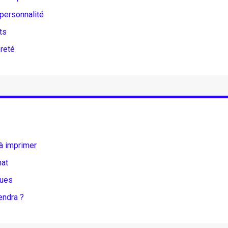
 personnalité
ts
èreté
à imprimer
hat
ques
endra ?