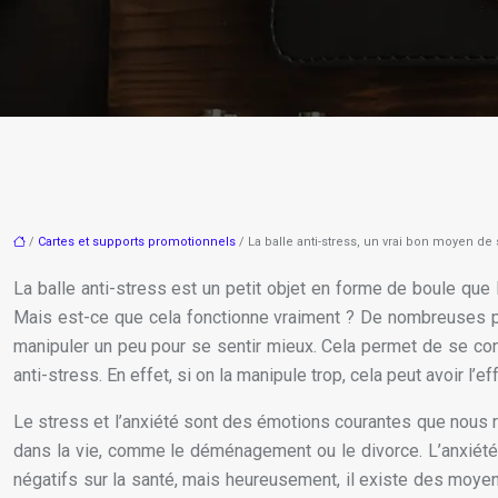
/
Cartes et supports promotionnels
/ La balle anti-stress, un vrai bon moyen de s
La balle anti-stress est un petit objet en forme de boule que
Mais est-ce que cela fonctionne vraiment ? De nombreuses pers
manipuler un peu pour se sentir mieux. Cela permet de se conce
anti-stress. En effet, si on la manipule trop, cela peut avoir l’ef
Le stress et l’anxiété sont des émotions courantes que nous re
dans la vie, comme le déménagement ou le divorce. L’anxiété 
négatifs sur la santé, mais heureusement, il existe des moyens