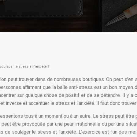
oulager le stress et l’anxiété ?
 l’on peut trouver dans de nombreuses boutiques. On peut s’en se
onnes affirment que la balle anti-stress est un bon moyen de se
ntrer sur quelque chose de positif et de se détendre. Il y a ce
fet inverse et accentuer le stress et l’anxiété. Il faut donc trouver 
ssentons tous à un moment ou à un autre. Le stress peut être pr
peut être provoquée par une peur irrationnelle ou par une sit
 de soulager le stress et l’anxiété. L’exercice est l’un des mei