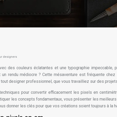
our designers
c des couleurs éclatantes et une typographie impeccable, pour
n rendu médiocre ? Cette mésaventure est fréquente chez les 
out designer professionnel, que vous travailliez sur des projet
et techniques pour convertir efficacement les pixels en centim
ortiquer les concepts fondamentaux, vous présenter les meilleur
ous donner les clés pour que vos créations soient toujours à la hau