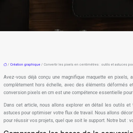
/
Création graphique
/ Convertir les pixels en centimètres : outils et astuces p
Avez-vous déjà conçu une magnifique maquette en pixels, ave
complètement hors échelle, avec des éléments déformés et u
conversion pixels en cm est une compétence essentielle pour t
Dans cet article, nous allons explorer en détail les outils 
astuces pour optimiser votre flux de travail. Nous allons déc
pour réussir vos projets, quel que soit le support. Notre but : v