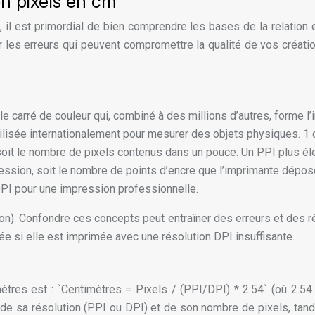
n pixels en cm
 il est primordial de bien comprendre les bases de la relation 
 les erreurs qui peuvent compromettre la qualité de vos créati
e carré de couleur qui, combiné à des millions d’autres, forme l
ilisée internationalement pour mesurer des objets physiques. 1 
soit le nombre de pixels contenus dans un pouce. Un PPI plus éle
ression, soit le nombre de points d’encre que l’imprimante dépos
DPI pour une impression professionnelle.
sion). Confondre ces concepts peut entraîner des erreurs et des 
sée si elle est imprimée avec une résolution DPI insuffisante.
tres est : `Centimètres = Pixels / (PPI/DPI) * 2.54` (où 2.5
n de sa résolution (PPI ou DPI) et de son nombre de pixels, tan